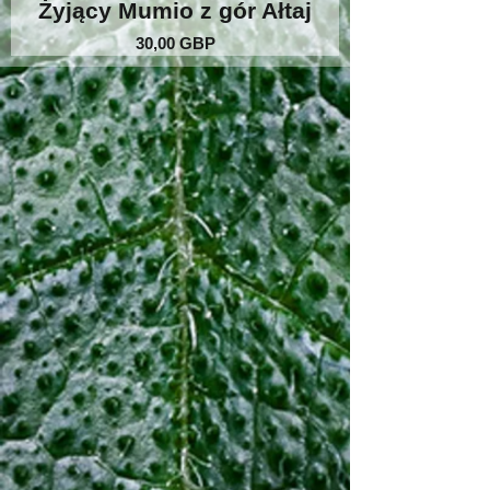
Żyjący Mumio z gór Ałtaj
Cena
30,00 GBP