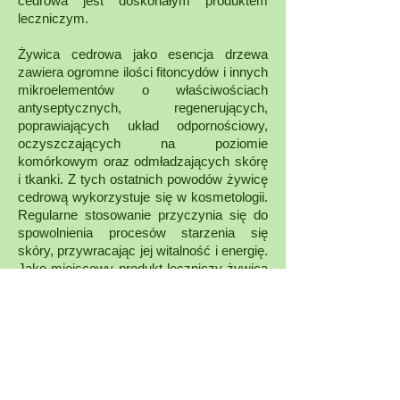
cedrowa jest doskonałym produktem
leczniczym.
Żywica cedrowa jako esencja drzewa
zawiera ogromne ilości fitoncydów i innych
mikroelementów o właściwościach
antyseptycznych, regenerujących,
poprawiających układ odpornościowy,
oczyszczających na poziomie
komórkowym oraz odmładzających skórę
i tkanki. Z tych ostatnich powodów żywicę
cedrową wykorzystuje się w kosmetologii.
Regularne stosowanie przyczynia się do
spowolnienia procesów starzenia się
skóry, przywracając jej witalność i energię.
Jako miejscowy produkt leczniczy żywica
stosowana jest w celu poprawy kondycji
paznokci (łamliwość i łamanie), włosów
(przerzedzenie) i skóry u osób żyjących w
trudnych warunkach klimatycznych
Żywica cedrowa syberyjska to wspaniały
dar natury o wielu cenionych
właściwościach przez wiele stuleci.