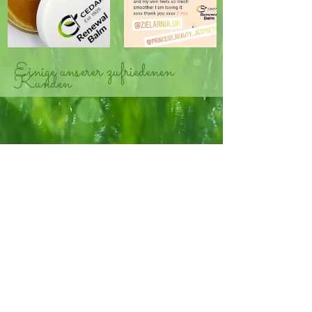
Einige unserer zufriedenen
Kunden
Um
Versand & Kehrt
Kontakt
zurück
Datenschutzricht
linie