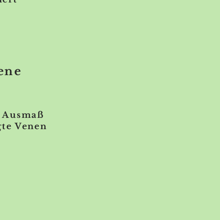
ene
s Ausmaß
e Venen