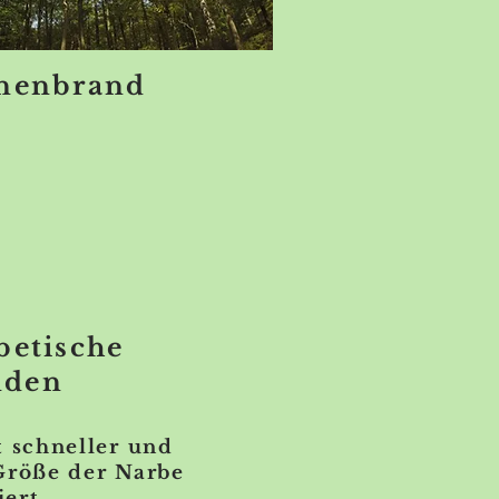
nenbrand
betische
den
 schneller und
röße der Narbe
iert