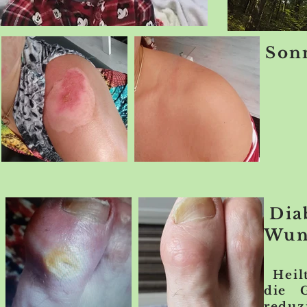
Son
Dia
Wun
Heilt
die G
reduz