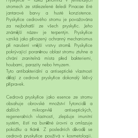
Pryskyřice – látka přítomná v jehličnatých
stromech ze stálezelené čeledi Pinacae čiré
jantarové barvy a husté konzistence.
Pryskyřice cedrového stromu je považována
za nejbohatší ze všech pryskyřic. Jeho
známější název je terpentýn. Pryskyřice
vzniká jako přirozený ochranný mechanismus
při narušení vnější vrstvy stromů. Pryskyřice
pokrývající poraněnou oblast stromu ztuhne a
chrání zranitelná místa před bakteriemi,
houbami, parazity nebo hmyzem.
Tyto antibakteriální a antiseptické vlastnosti
dělají z cedrové pryskyřice dokonalý léčivý
přípravek.
Cedrová pryskyřice jako esence ze stromu
obsahuje obrovské množství fytoncidů a
dalších mikroprvků antiseptických,
regeneračních vlastností, zlepšuje imunitní
systém, čistí na buněčné úrovni a omlazuje
pokožku a tkáně. Z posledních důvodů se
cedrová pryskyřice používá v kosmetologii.