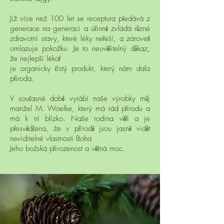
Již více než 100 let se receptura předává z
generace na generaci a účinně zvládá různé
zdravotní stavy, které léky neřeší, a zároveň
omlazuje pokožku. Je to neuvěřitelný důkaz,
že nejlepší lékař
je organicky čistý produkt, který nám dala
příroda.
V současné době vyrábí naše výrobky můj
manžel M. Woelke, který má rád přírodu a
má k ní blízko. Naše rodina věří a je
přesvědčena, že v přírodě jsou jasně vidět
neviditelné vlastnosti Boha
Jeho božská přirozenost a věčná moc.