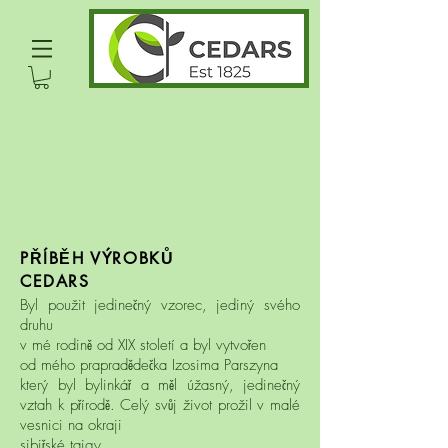
PŘÍBĚH VÝROBKŮ
CEDARS
Byl použit jedinečný vzorec, jediný svého
druhu
v mé rodině od XIX století a byl vytvořen
od mého prapradědečka Izosima Parszyna
který byl bylinkář a měl úžasný, jedinečný
vztah k přírodě. Celý svůj život prožil v malé
vesnici na okraji
sibiřské tajgy.