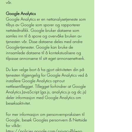
vår.
Google Analytics
Google Analytics er en nettanalysetjeneste som
tilbys av Google som sporer og rapporterer
nettstedtrafikk. Google bruker dataene som
samles inn til å spore og overvåke bruken av
tjenesten vår. Disse dataene deles med andre
Google-tjenester. Google kan bruke de
innsamlede dataene til å kontekstualisere og
tilpasse annonsene til sitt eget annonsenettverk.
Du kan velge bort å ha gjort aktiviteten din på
tjenesten tilgjengelig for Google Analytics ved å
installere Google Analytics opt-out
nettlesertillegget. Tillegget forhindrer at Google
Analytics JavaScript (ga.js, analytics.js og dc.js)
deler informasjon med Google Analytics om
besøksaktivitet.
For mer informasjon om personvernpraksisen til
Google, besøk Googles personvern & Nettside
for vilkår:
https://policies.google.com/privacy?hl=no