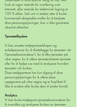
husk at ingen metode for overføring over
Internett, eller metode for elektronisk lagring er
100 % sikker. Selv om vi streber etter å bruke
kommersielt akseptable midler for å beskytte
dine personopplysninger, kan vi ikke garantere
absolutt sikkerhet.
Tjenestetilbydere
Vi kan ansette tredjepartsselskaper og
enkeltpersoner for å tilrettelegge for tjenesten vår
("tjenesteleverandører"), for å tilby tjenesten på
våre vegne, for å utføre tjenesterelaterte tjenester
eller for å hjelpe oss med å analysere hvordan
tjenesten vår brukes.
Disse tredjepartene har kun tilgang til dine
personopplysninger for å utføre disse
oppgavene på våre vegne og er forpliktet til
ikke å avsløre eller bruke dem til andre formål.
Analytics
Vi kan bruke tredjeparts tjenesteleverandører for
å overvåke og analysere bruken av tjenesten