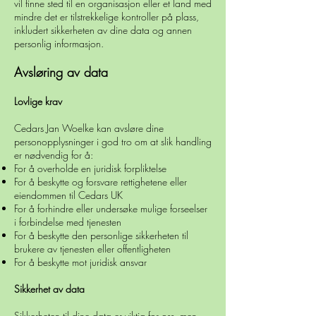
vil finne sted til en organisasjon eller et land med
mindre det er tilstrekkelige kontroller på plass,
inkludert sikkerheten av dine data og annen
personlig informasjon.
Avsløring av data
Lovlige krav
Cedars Jan Woelke kan avsløre dine
personopplysninger i god tro om at slik handling
er nødvendig for å:
For å overholde en juridisk forpliktelse
For å beskytte og forsvare rettighetene eller
eiendommen til Cedars UK
For å forhindre eller undersøke mulige forseelser
i forbindelse med tjenesten
For å beskytte den personlige sikkerheten til
brukere av tjenesten eller offentligheten
For å beskytte mot juridisk ansvar
Sikkerhet av data
Sikkerheten til dine data er viktig for oss, men