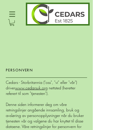
PERSONVERN
Cedars - Storbritannia ("oss", "vi" eller "vår")
driver
www.cedarsuk.org
nettsted (heretter
referert til som "tjenesten").
Denne siden informerer deg om våre
retningslinjer angående innsamling, bruk og
avsløring av personopplysninger når du bruker
tjenesten vår og valgene du har knyttet til disse
dataene. Våre retningslinjer for personvern for