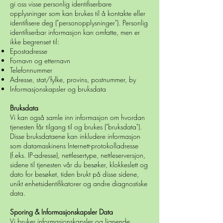
gi oss visse personlig identifiserbare
opplysninger som kan brukes til å kontakte eller
identifisere deg ("personopplysninger"). Personlig
identifiserbar informasjon kan omfatte, men er
ikke begrenset til:
Epostadresse
Fornavn og etternavn
Telefonnummer
Adresse, stat/fylke, provins, postnummer, by
Informasjonskapsler og bruksdata
Bruksdata
Vi kan også samle inn informasjon om hvordan
tjenesten får tilgang til og brukes ("bruksdata").
Disse bruksdataene kan inkludere informasjon
som datamaskinens Internett-protokolladresse
(f.eks. IP-adresse), nettlesertype, nettleserversjon,
sidene til tjenesten vår du besøker, klokkeslett og
dato for besøket, tiden brukt på disse sidene,
unikt enhetsidentifikatorer og andre diagnostiske
data.
Sporing & Informasjonskapsler Data
Vi bruker informasjonskapsler og lignende