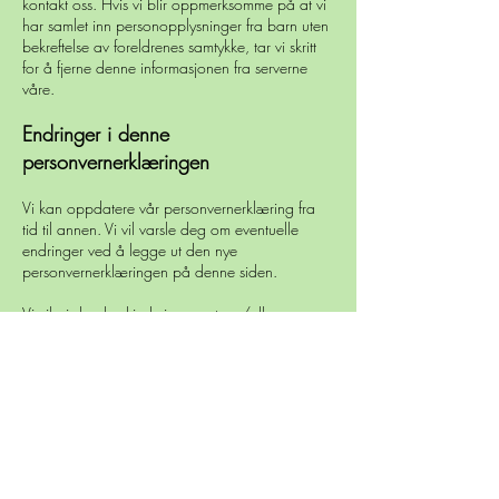
kontakt oss. Hvis vi blir oppmerksomme på at vi
har samlet inn personopplysninger fra barn uten
bekreftelse av foreldrenes samtykke, tar vi skritt
for å fjerne denne informasjonen fra serverne
våre.
Endringer i denne
personvernerklæringen
Vi kan oppdatere vår personvernerklæring fra
tid til annen. Vi vil varsle deg om eventuelle
endringer ved å legge ut den nye
personvernerklæringen på denne siden.
Vi vil gi deg beskjed via e-post og/eller en
fremtredende melding på tjenesten vår før
endringen trer i kraft og oppdaterer
"ikrafttredelsesdatoen" øverst i denne
personvernerklæringen.
Du anbefales å gjennomgå denne
personvernerklæringen med jevne mellomrom for
eventuelle endringer. Endringer i denne