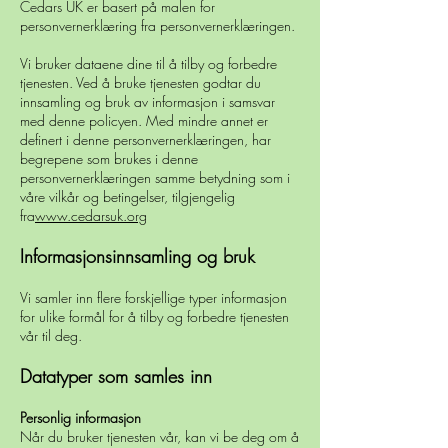
Cedars UK er basert på malen for
personvernerklæring fra personvernerklæringen.
Vi bruker dataene dine til å tilby og forbedre
tjenesten. Ved å bruke tjenesten godtar du
innsamling og bruk av informasjon i samsvar
med denne policyen. Med mindre annet er
definert i denne personvernerklæringen, har
begrepene som brukes i denne
personvernerklæringen samme betydning som i
våre vilkår og betingelser, tilgjengelig
fra
www.cedarsuk.org
Informasjonsinnsamling og bruk
Vi samler inn flere forskjellige typer informasjon
for ulike formål for å tilby og forbedre tjenesten
vår til deg.
Datatyper som samles inn
Personlig informasjon
Når du bruker tjenesten vår, kan vi be deg om å