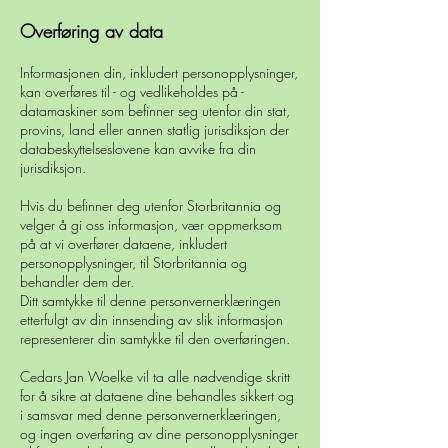
Overføring av data
Informasjonen din, inkludert personopplysninger,
kan overføres til - og vedlikeholdes på -
datamaskiner som befinner seg utenfor din stat,
provins, land eller annen statlig jurisdiksjon der
databeskyttelseslovene kan avvike fra din
jurisdiksjon.
Hvis du befinner deg utenfor Storbritannia og
velger å gi oss informasjon, vær oppmerksom
på at vi overfører dataene, inkludert
personopplysninger, til Storbritannia og
behandler dem der.
Ditt samtykke til denne personvernerklæringen
etterfulgt av din innsending av slik informasjon
representerer din samtykke til den overføringen.
Cedars Jan Woelke vil ta alle nødvendige skritt
for å sikre at dataene dine behandles sikkert og
i samsvar med denne personvernerklæringen,
og ingen overføring av dine personopplysninger